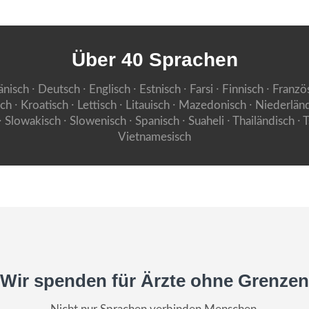
Über 40 Sprachen
nisch ⸱ Deutsch ⸱ Englisch ⸱ Estnisch ⸱ Farsi ⸱ Finnisch ⸱ Französ
isch ⸱ Kroatisch ⸱ Lettisch ⸱ Litauisch ⸱ Mazedonisch ⸱ Niederlän
Slowakisch ⸱ Slowenisch ⸱ Spanisch ⸱ Suaheli ⸱ Thailändisch ⸱ T
Vietnamesisch
Wir spenden für Ärzte ohne Grenzen