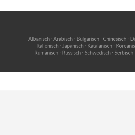
Albanisch ⸱ Arabisch ⸱ Bulgarisch ⸱ Chinesisch ⸱ Dä
Italienisch ⸱ Japanisch ⸱ Katalanisch ⸱ Korean
Rumänisch ⸱ Russisch ⸱ Schwedisch ⸱ Serbisch ⸱ 