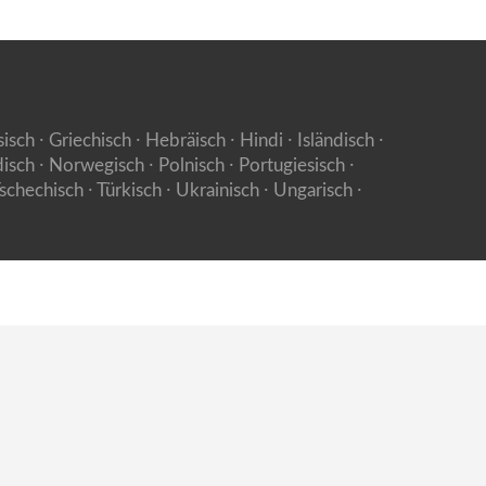
isch ⸱ Griechisch ⸱ Hebräisch ⸱ Hindi ⸱ Isländisch ⸱
disch ⸱ Norwegisch ⸱ Polnisch ⸱ Portugiesisch ⸱
schechisch ⸱ Türkisch ⸱ Ukrainisch ⸱ Ungarisch ⸱