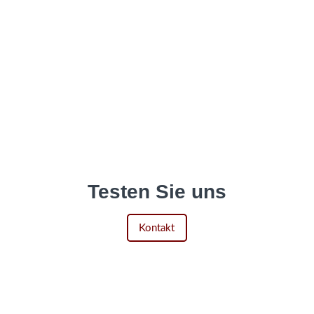
welcher Textsorte passt.
hen und Fachbereichen
se.
r Infos
Mehr Infos
Testen Sie uns
Testen Sie uns
Kontakt